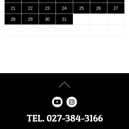
21
22
23
24
25
26
27
28
29
30
31
TEL. 027-384-3166