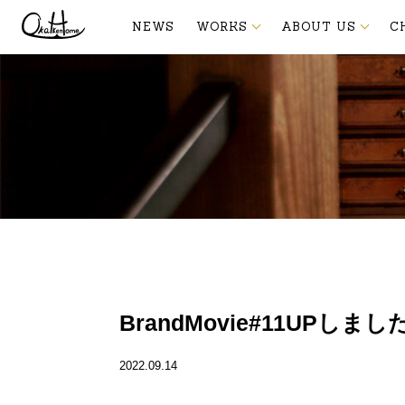
NEWS
WORKS
ABOUT US
C
BrandMovie#11UPしまし
2022.09.14