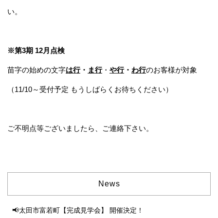
い。
※第3期 12月点検
苗字の始めの文字
は
行
・
ま
行
・
や
行
・
わ
行
のお客様が対象
（11/10～受付予定 もうしばらくお待ちください）
ご不明点等ございましたら、ご連絡下さい。
News
📢太田市富若町【完成見学会】 開催決定！