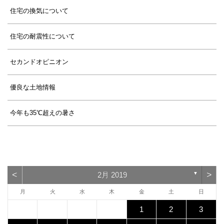
住宅の換気について
住宅の耐震性について
セカンドオピニオン
優良な土地情報
今年も35℃超えの暑さ
<
>
2月 2019
▼
月
火
水
木
金
土
日
1
2
3