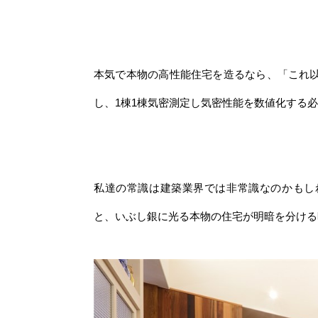
本気で本物の高性能住宅を造るなら、「これ
し、1棟1棟気密測定し気密性能を数値化する
私達の常識は建築業界では非常識なのかもし
と、いぶし銀に光る本物の住宅が明暗を分ける