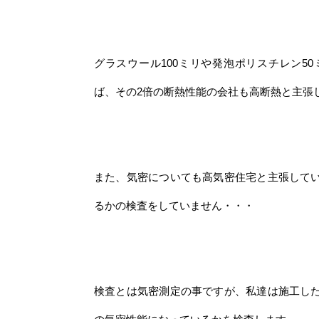
グラスウール100ミリや発泡ポリスチレン5
ば、その2倍の断熱性能の会社も高断熱と主張
また、気密についても高気密住宅と主張して
るかの検査をしていません・・・
検査とは気密測定の事ですが、私達は施工し