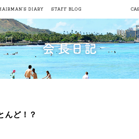
HAIRMAN'S DIARY
STAFF BLOG
CA
とんど！？