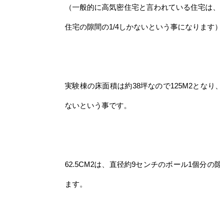
（一般的に高気密住宅と言われている住宅は、2.
住宅の隙間の1/4しかないという事になります
実験棟の床面積は約38坪なので125M2となり、1
ないという事です。
62.5CM2は、直径約9センチのボール1個
ます。