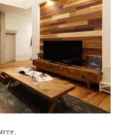
M2です。