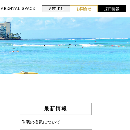
SA
RENTAL SPACE
APP DL
お問合せ
採用情報
最新情報
住宅の換気について