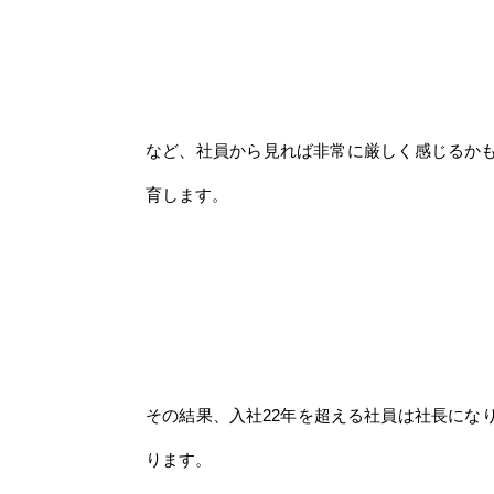
など、社員から見れば非常に厳しく感じるか
育します。
その結果、入社22年を超える社員は社長にな
ります。