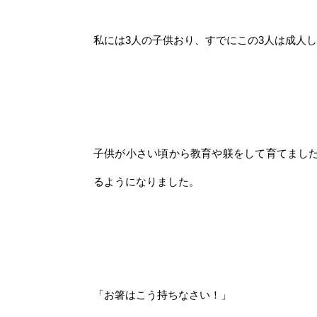
私には3人の子供おり、すでにこの3人は成人
子供が小さい頃から教育や躾をして育てまし
るようになりました。
「お箸はこう持ちなさい！」