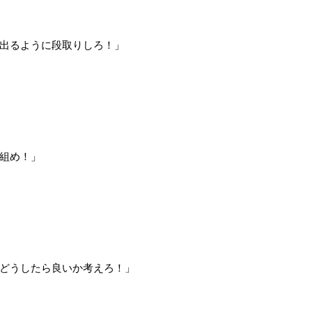
出るように段取りしろ！」
組め！」
どうしたら良いか考えろ！」