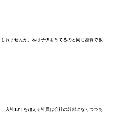
もしれませんが、私は子供を育てるのと同じ感覚で教
り、入社10年を超える社員は会社の幹部になりつつあ