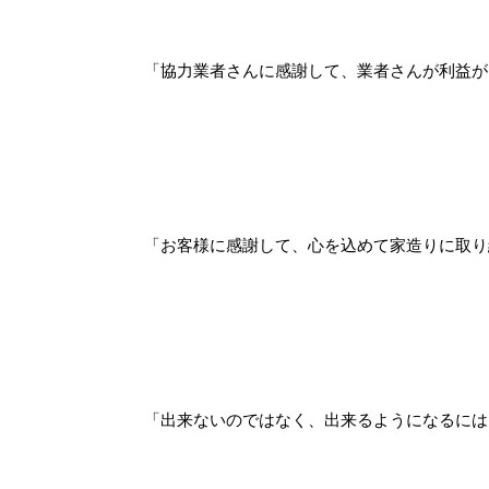
「協力業者さんに感謝して、業者さんが利益が
「お客様に感謝して、心を込めて家造りに取り
「出来ないのではなく、出来るようになるには