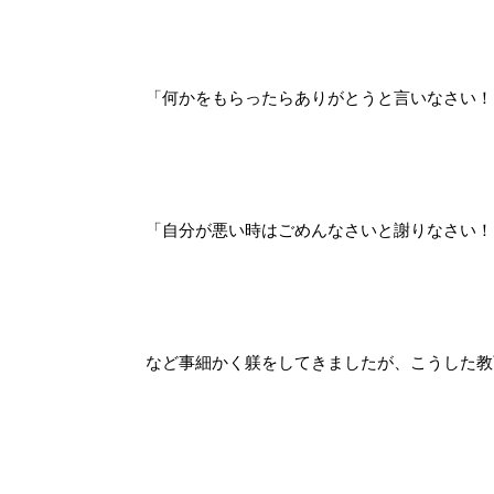
「何かをもらったらありがとうと言いなさい！
「自分が悪い時はごめんなさいと謝りなさい！
など事細かく躾をしてきましたが、こうした教