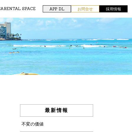
SA
RENTAL SPACE
APP DL
お問合せ
採用情報
最新情報
不変の価値