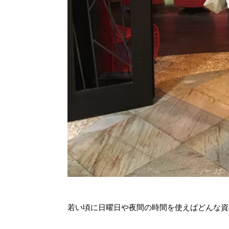
若い頃に日曜日や夜間の時間を使えばどんな資