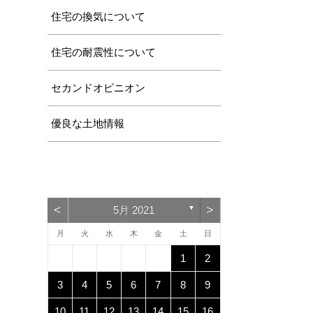
住宅の換気について
住宅の耐震性について
セカンドオピニオン
優良な土地情報
<
>
5月 2021
▼
月
火
水
木
金
土
日
1
4
6
2
4
3
6
1
4
6
2
5
3
5
1
1
4
2
5
3
6
1
4
6
2
3
6
2
4
2
5
1
3
6
1
4
4
3
5
1
3
6
2
4
2
5
5
1
4
6
2
4
3
5
3
6
6
2
5
3
5
1
4
6
2
4
1
4
2
5
3
6
1
4
6
2
2
5
1
3
6
1
4
6
2
2
5
7
3
5
1
1
4
7
2
5
7
3
6
1
4
6
2
2
5
1
3
6
1
4
7
2
5
7
3
4
7
3
5
1
3
6
2
4
7
2
5
5
1
4
6
2
4
7
3
5
1
3
6
6
2
5
7
3
5
1
4
6
4
7
7
3
6
1
4
6
2
5
7
3
5
1
2
5
1
3
6
1
4
7
2
5
7
3
3
6
2
4
7
2
5
7
3
1
1
2
13
10
13
13
12
10
12
12
10
13
13
10
13
12
10
13
10
12
10
13
12
12
13
10
12
10
13
13
12
10
12
13
12
10
13
13
12
10
13
13
11
11
11
11
11
11
11
11
11
11
11
11
11
11
11
11
8
9
7
7
8
9
7
8
8
7
9
7
8
9
9
7
9
8
8
7
8
9
7
9
8
9
7
9
7
8
9
7
8
7
9
7
8
9
9
8
8
9
7
12
14
10
12
14
12
14
10
13
13
12
10
13
14
12
14
10
14
10
12
10
13
14
12
12
13
14
10
12
10
13
13
12
14
10
12
13
14
14
10
13
13
12
14
10
12
12
10
13
14
12
14
10
10
13
14
12
14
10
11
11
11
11
11
11
11
11
11
11
11
11
9
8
8
9
8
9
9
8
8
9
8
9
9
8
9
8
9
8
8
9
8
9
8
8
9
9
9
8
3
4
5
6
7
8
9
15
18
20
16
18
14
14
17
20
15
18
20
16
19
14
17
19
15
15
18
14
16
19
14
17
20
15
18
20
16
17
20
16
18
14
16
19
15
17
20
15
18
18
14
17
19
15
17
20
16
18
14
16
19
19
15
18
20
16
18
14
17
19
17
20
20
16
19
14
17
19
15
18
20
16
18
14
15
18
14
16
19
14
17
20
15
18
20
16
16
19
15
17
20
15
18
20
16
14
16
19
21
17
19
15
15
18
21
16
19
21
17
20
15
18
20
16
16
19
15
17
20
15
18
21
16
19
21
17
18
21
17
19
15
17
20
16
18
21
16
19
19
15
18
20
16
18
21
17
19
15
17
20
20
16
19
21
17
19
15
18
20
18
21
21
17
20
15
18
20
16
19
21
17
19
15
16
19
15
17
20
15
18
21
16
19
21
17
17
20
16
18
21
16
19
21
17
15
10
11
12
13
14
15
16