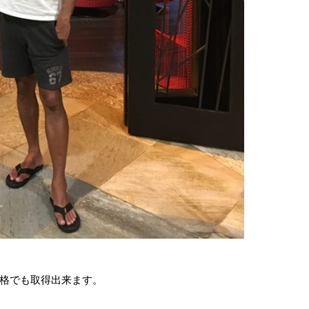
格でも取得出来ます。