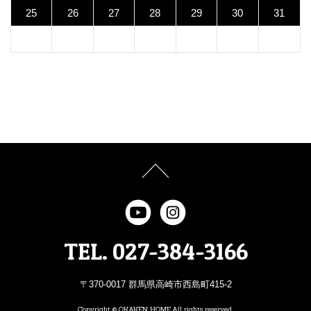
25
26
27
28
29
30
31
TEL. 027-384-3166
〒370-0017 群馬県高崎市西島町415-2
Copyright © OKAKEN HOME,All rights reserved.